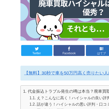
Twitter
Facebook
はてブ
【無料】30秒で車を50万円高く売りたい
代金振込トラブル発生の噂は本当？廃車買
え？こんなに高く！ハイシャルの良い評
話が違う！ハイシャルの悪い評判・口コ