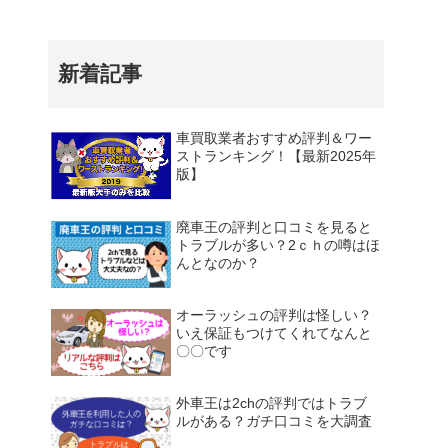
新着記事
車買取業者おすすめ評判＆ワー
ストランキング！【最新2025年
版】
廃車王の評判と口コミを見ると
トラブルが多い？2ｃｈの噂はほ
んとなのか？
オーラッシュの評判は怪しい？
いえ保証もつけてくれてなんと
〇〇です
外車王は2chの評判ではトラブ
ルがある？ガチ口コミを大調査